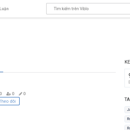
Luận
K
0
0
0
TA
Theo dõi
J
R
R