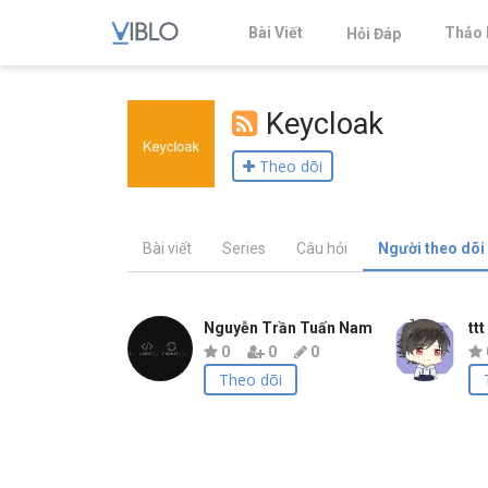
Bài Viết
Thảo 
Hỏi Đáp
Keycloak
Theo dõi
Bài viết
Series
Câu hỏi
Người theo dõi
Nguyễn Trần Tuấn Nam
ttt
0
0
0
Theo dõi