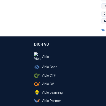
S
C
T
DỊCH VỤ
Viblo
Viblo Code
Viblo CTF
Viblo CV
Viblo Learning
Viblo Partner