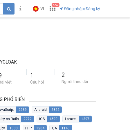
new
VI
Đăng nhập/Đăng ký
EYCLOAK
2
9
1
Người theo dõi
Bài viết
Câu hỏi
G PHỔ BIẾN
avaScript
2939
Android
2322
uby on Rails
2272
iOS
1590
Laravel
1397
uby
1300
PHP
1204
QA
1145