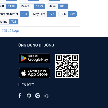
wift
1138
ReactJS
1129
Java
1008
ontentCreator
933
May Fest
776
CSS
769
esting
721
Tất cả tags
ỨNG DỤNG DI ĐỘNG
LIÊN KẾT