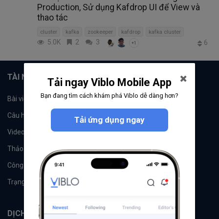
Production, Sử dụng Kafdrop UI để View và
thao tác
cluster
kafka
zookeeper
kafdrop
kafka cluster
5.0K
2
3
6
+1
TÀI NGUYÊN
Tải ngay Viblo Mobile App
Bạn đang tìm cách khám phá Viblo dễ dàng hơn?
Bài viết
Tổ chức
Câu hỏi
Tags
Tải ứng dụng ngay
Videos
Tác giả
Thảo luận
Đề xuất hệ thống
Công cụ
Machine Learning
Trạng thái hệ thống
DỊCH VỤ