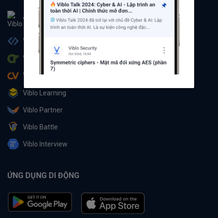
Viblo
Viblo Code
Viblo CTF
Viblo CV
Viblo Learning
Viblo Partner
Viblo Battle
Viblo Interview
ỨNG DỤNG DI ĐỘNG