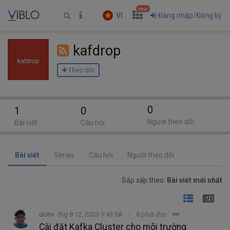
new
VI
Đăng nhập/Đăng ký
kafdrop
Theo dõi
0
1
0
Người theo dõi
Bài viết
Câu hỏi
Bài viết
Series
Câu hỏi
Người theo dõi
Sắp xếp theo:
Bài viết mới nhất
dohv
thg 8 12, 2023 9:43 SA
8 phút đọc
Cài đặt Kafka Cluster cho môi trường