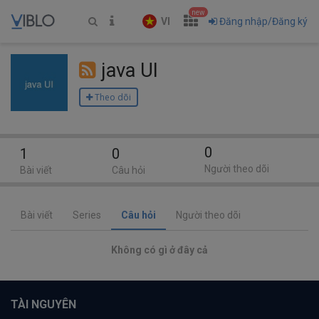
new
VI
Đăng nhập/Đăng ký
java UI
Theo dõi
0
1
0
Người theo dõi
Bài viết
Câu hỏi
Bài viết
Series
Câu hỏi
Người theo dõi
Không có gì ở đây cả
TÀI NGUYÊN