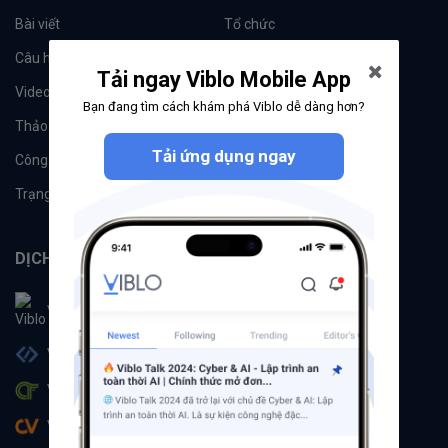
Bài viết
Tổ chức
Câu hỏi
Tags
Tải ngay Viblo Mobile App
Videos
Tác giả
Bạn đang tìm cách khám phá Viblo dễ dàng hơn?
Thảo luận
Đề xuất hệ thống
Tải ứng dụng ngay
Công cụ
Machine Learning
Trạng thái hệ thống
DỊCH VỤ
Viblo
Viblo Code
Viblo CTF
Viblo CV