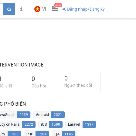
new
VI
Đăng nhập/Đăng ký
TERVENTION IMAGE
0
1
0
Người theo dõi
Bài viết
Câu hỏi
G PHỔ BIẾN
avaScript
2939
Android
2321
uby on Rails
2272
iOS
1590
Laravel
1397
uby
1300
PHP
1204
QA
1145