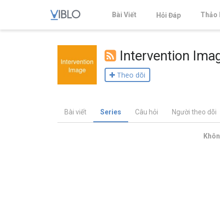
Bài Viết
Thảo 
Hỏi Đáp
Intervention Ima
Theo dõi
Bài viết
Series
Câu hỏi
Người theo dõi
Không