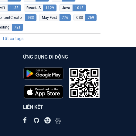
wift
1138
ReactJS
1129
Java
1018
ontentCreator
933
May Fest
776
CSS
769
esting
721
Tất cả tags
ỨNG DỤNG DI ĐỘNG
LIÊN KẾT