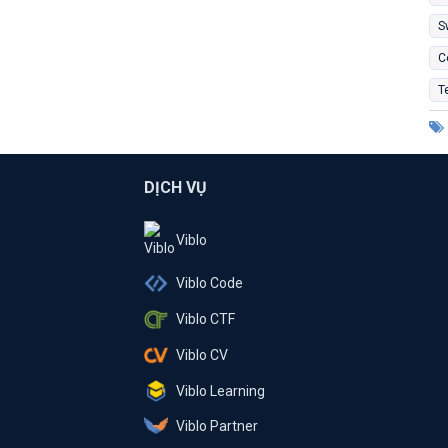
S
C
T
DỊCH VỤ
Viblo
Viblo Code
Viblo CTF
Viblo CV
Viblo Learning
Viblo Partner