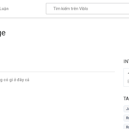
Luận
ge
IN
 có gì ở đây cả
TA
J
R
R