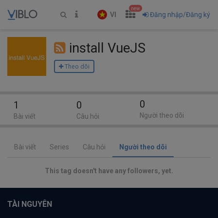
new
VI
Đăng nhập/Đăng ký
install VueJS
Theo dõi
0
1
0
Người theo dõi
Bài viết
Câu hỏi
Bài viết
Series
Câu hỏi
Người theo dõi
This tag doesn't have any followers, yet.
TÀI NGUYÊN