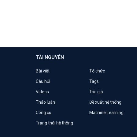
TÀI NGUYÊN
Bài viết
Tổ chức
Câu hỏi
Tags
Videos
Tác giả
Thảo luận
Đề xuất hệ thống
Công cụ
Machine Learning
Trạng thái hệ thống