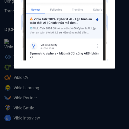
Công cụ
Machine Learning
Trạng thái hệ thống
DỊCH VỤ
Viblo
Viblo Code
Viblo CTF
Viblo CV
Viblo Learning
Viblo Partner
Viblo Battle
Viblo Interview