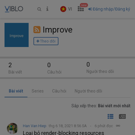
new
VI
Đăng nhập/Đăng ký
Improve
Theo dõi
0
2
0
Người theo dõi
Bài viết
Câu hỏi
Bài viết
Series
Câu hỏi
Người theo dõi
Sắp xếp theo:
Bài viết mới nhất
Han Van Hiep
thg 6 18, 2021 8:56 SA
6 phút đọc
Loại bỏ render-blocking resources