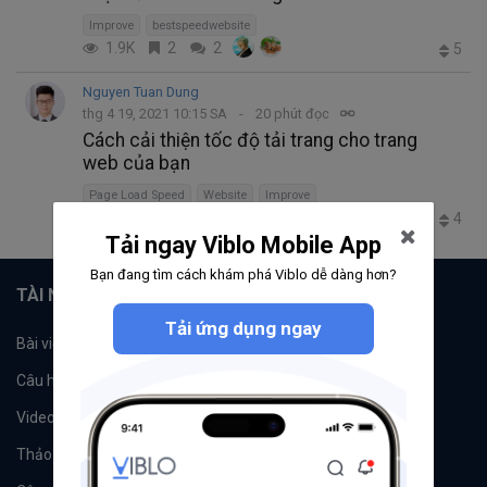
Improve
bestspeedwebsite
1.9K
2
2
5
Nguyen Tuan Dung
thg 4 19, 2021 10:15 SA
20 phút đọc
Cách cải thiện tốc độ tải trang cho trang
web của bạn
Page Load Speed
Website
Improve
1.8K
3
0
4
Tải ngay Viblo Mobile App
Bạn đang tìm cách khám phá Viblo dễ dàng hơn?
TÀI NGUYÊN
Tải ứng dụng ngay
Bài viết
Tổ chức
Câu hỏi
Tags
Videos
Tác giả
Thảo luận
Đề xuất hệ thống