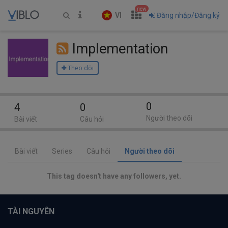
new
VI
Đăng nhập/Đăng ký
Implementation
Theo dõi
0
4
0
Người theo dõi
Bài viết
Câu hỏi
Bài viết
Series
Câu hỏi
Người theo dõi
This tag doesn't have any followers, yet.
TÀI NGUYÊN