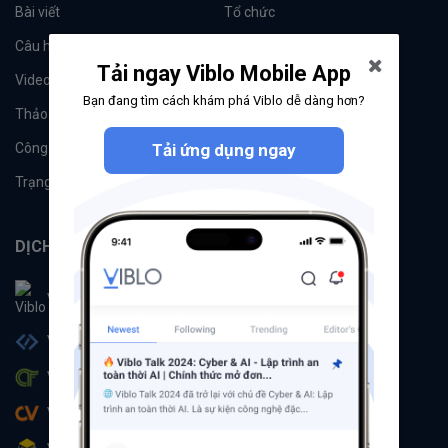
Bài viết
Tổ chức
Câu hỏi
Tags
Tải ngay Viblo Mobile App
Videos
Tác giả
Bạn đang tìm cách khám phá Viblo dễ dàng hơn?
Thảo luận
Đề xuất hệ thống
Công cụ
Machine Learning
Tải ứng dụng ngay
Trạng thái hệ thống
DỊCH VỤ
Viblo
Viblo Code
Viblo CTF
Viblo CV