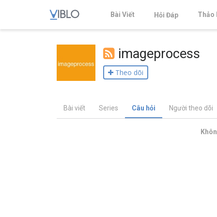
Bài Viết
Thảo 
Hỏi Đáp
imageprocess
Theo dõi
Bài viết
Series
Câu hỏi
Người theo dõi
Không