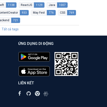
wift
1138
ReactJS
1129
Java
1007
ontentCreator
933
May Fest
776
CSS
769
ackend
721
Tất cả tags
ỨNG DỤNG DI ĐỘNG
LIÊN KẾT