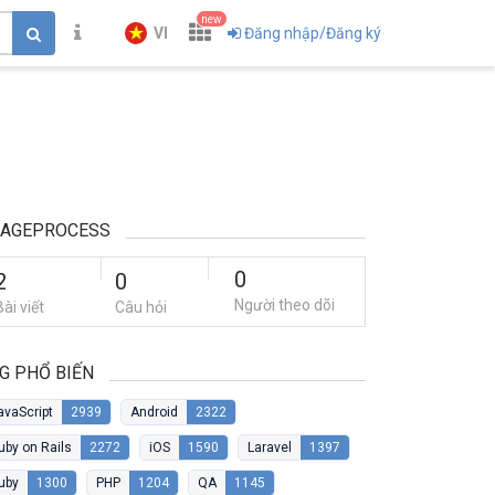
new
VI
Đăng nhập/Đăng ký
MAGEPROCESS
0
2
0
Người theo dõi
Bài viết
Câu hỏi
G PHỔ BIẾN
avaScript
2939
Android
2322
uby on Rails
2272
iOS
1590
Laravel
1397
uby
1300
PHP
1204
QA
1145