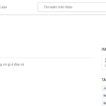
Luận
I
 có gì ở đây cả
TA
J
R
R