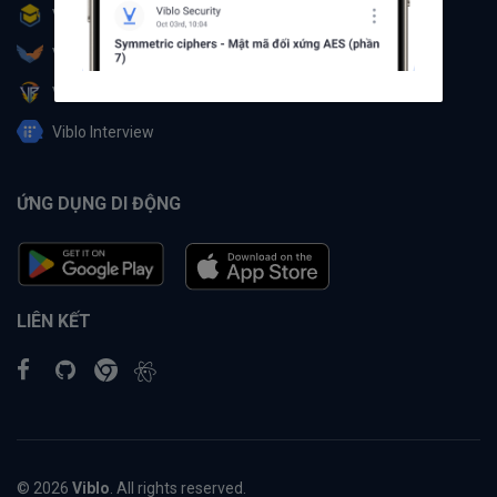
Viblo Learning
Viblo Partner
Viblo Battle
Viblo Interview
ỨNG DỤNG DI ĐỘNG
LIÊN KẾT
© 2026
Viblo
. All rights reserved.