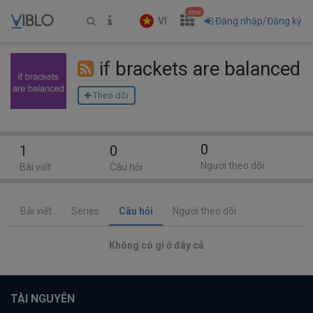
new
VI
Đăng nhập/Đăng ký
if brackets are balanced
Theo dõi
0
1
0
Người theo dõi
Bài viết
Câu hỏi
Bài viết
Series
Câu hỏi
Người theo dõi
Không có gì ở đây cả
TÀI NGUYÊN