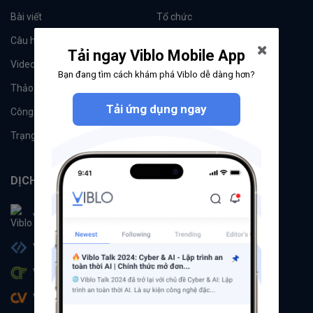
Bài viết
Tổ chức
Câu hỏi
Tags
Tải ngay Viblo Mobile App
Videos
Tác giả
Bạn đang tìm cách khám phá Viblo dễ dàng hơn?
Thảo luận
Đề xuất hệ thống
Tải ứng dụng ngay
Công cụ
Machine Learning
Trạng thái hệ thống
DỊCH VỤ
Viblo
Viblo Code
Viblo CTF
Viblo CV