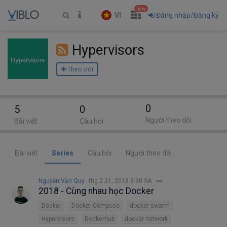
new
VI
Đăng nhập/Đăng ký
Hypervisors
Theo dõi
0
5
0
Người theo dõi
Bài viết
Câu hỏi
Bài viết
Series
Câu hỏi
Người theo dõi
Nguyễn Văn Quy
thg 2 21, 2018 3:38 SA
2018 - Cùng nhau học Docker
Docker
Docker Compose
docker swarm
Hypervisors
Dockerhub
docker network