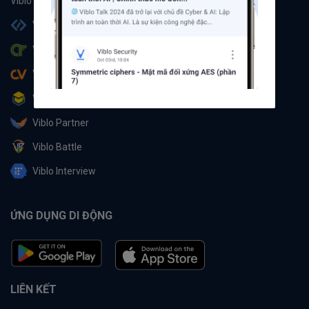
Viblo Code
Viblo CTF
Viblo CV
Viblo Learning
Viblo Partner
Viblo Battle
Viblo Interview
ỨNG DỤNG DI ĐỘNG
LIÊN KẾT