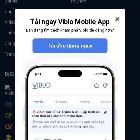
Bài viết
Tổ chức
Câu hỏi
Tags
Tải ngay Viblo Mobile App
Videos
Tác giả
Bạn đang tìm cách khám phá Viblo dễ dàng hơn?
Thảo luận
Đề xuất hệ thống
Công cụ
Machine Learning
Tải ứng dụng ngay
Trạng thái hệ thống
DỊCH VỤ
Viblo
Viblo Code
Viblo CTF
Viblo CV
Viblo Learning