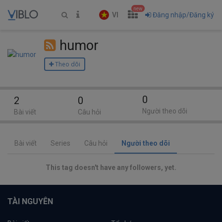
new
VI
Đăng nhập/Đăng ký
humor
Theo dõi
0
2
0
Người theo dõi
Bài viết
Câu hỏi
Bài viết
Series
Câu hỏi
Người theo dõi
This tag doesn't have any followers, yet.
TÀI NGUYÊN