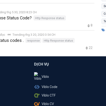
S
ding thg 5 30, 2020 8:23 CH
C
nse Status Code?
Http Response status
T
8
 đọc
Trending thg 3 20, 2020 3:54 CH
tatus codes .
response
Http Response status
22
DỊCH VỤ
Viblo
Viblo Code
Viblo CTF
Viblo CV