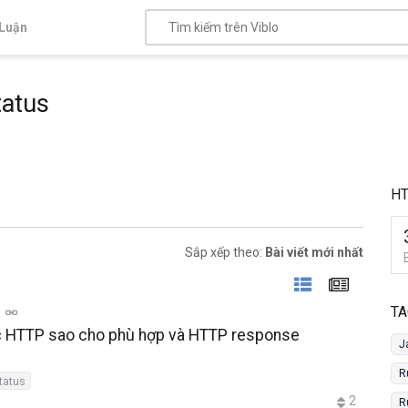
Luận
tatus
HT
Sắp xếp theo:
Bài viết mới nhất
TA
c HTTP sao cho phù hợp và HTTP response
J
R
tatus
2
R