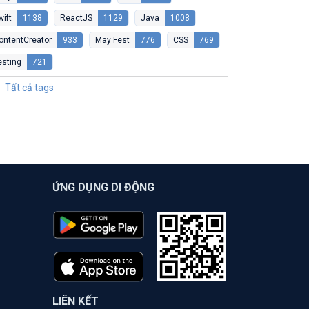
wift
1138
ReactJS
1129
Java
1008
ontentCreator
933
May Fest
776
CSS
769
esting
721
Tất cả tags
ỨNG DỤNG DI ĐỘNG
LIÊN KẾT