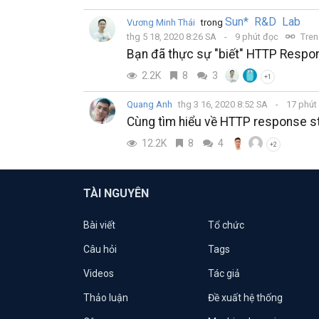
Sun* R&D Lab
Vương Minh Thái
trong
thg 5 18, 2020 8:26 SA
9 phút đọc
Tren
Bạn đã thực sự "biết" HTTP Respo
2.2K
8
3
+1
Quang Anh
thg 3 16, 2020 8:52 SA
17 phút
Cùng tìm hiểu về HTTP response s
12.2K
8
4
+2
TÀI NGUYÊN
Bài viết
Tổ chức
Câu hỏi
Tags
Videos
Tác giả
Thảo luận
Đề xuất hệ thống