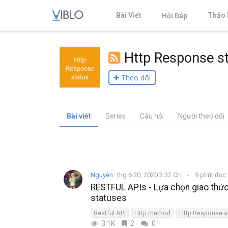
Bài Viết
Thảo 
Hỏi Đáp
Http Response s
Theo dõi
Bài viết
Series
Câu hỏi
Người theo dõi
Nguyên
thg 6 20, 2020 3:32 CH
9 phút đọc
RESTFUL APIs - Lựa chọn giao thứ
statuses
Restful API
Http method
Http Response s
3.1K
2
0