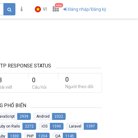
new
VI
Đăng nhập/Đăng ký
TP RESPONSE STATUS
0
3
0
Người theo dõi
Bài viết
Câu hỏi
G PHỔ BIẾN
avaScript
2939
Android
2322
uby on Rails
2272
iOS
1590
Laravel
1397
uby
1300
PHP
1204
QA
1145