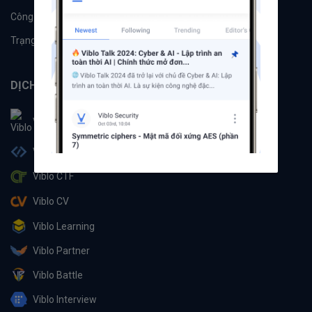
Công cụ
Machine Learning
Trạng thái hệ thống
DỊCH VỤ
Viblo
Viblo Code
Viblo CTF
Viblo CV
Viblo Learning
Viblo Partner
Viblo Battle
Viblo Interview