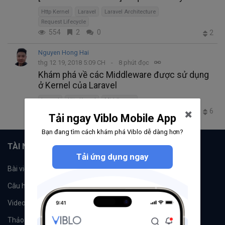
Http Kernel
Laravel
Laravel Architecture
Request Lifecycle
554
2
0
2
Nguyen Hong Hai
thg 12 19, 2018 5:09 CH
8 phút đọc
Khám phá về các Middleware được sử dụng
ở Kernel của Laravel
Laravel
Http Kernel
Middleware
3.1K
3
0
6
Tải ngay Viblo Mobile App
Bạn đang tìm cách khám phá Viblo dễ dàng hơn?
TÀI NGUYÊN
Tải ứng dụng ngay
Bài viết
Tổ chức
Câu hỏi
Tags
Videos
Tác giả
Thảo luận
Đề xuất hệ thống