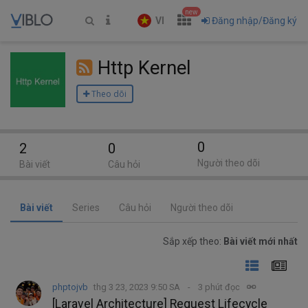
new
VI
Đăng nhập/Đăng ký
Http Kernel
Theo dõi
0
2
0
Người theo dõi
Bài viết
Câu hỏi
Bài viết
Series
Câu hỏi
Người theo dõi
Sắp xếp theo:
Bài viết mới nhất
phptojvb
thg 3 23, 2023 9:50 SA
3 phút đọc
[Laravel Architecture] Request Lifecycle