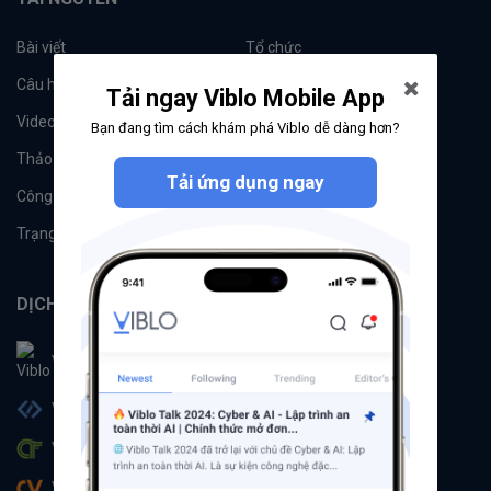
Bài viết
Tổ chức
Câu hỏi
Tags
Tải ngay Viblo Mobile App
Videos
Tác giả
Bạn đang tìm cách khám phá Viblo dễ dàng hơn?
Thảo luận
Đề xuất hệ thống
Tải ứng dụng ngay
Công cụ
Machine Learning
Trạng thái hệ thống
DỊCH VỤ
Viblo
Viblo Code
Viblo CTF
Viblo CV