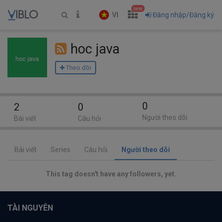
new
VI
Đăng nhập/Đăng ký
hoc java
Theo dõi
0
2
0
Người theo dõi
Bài viết
Câu hỏi
Bài viết
Series
Câu hỏi
Người theo dõi
This tag doesn't have any followers, yet.
TÀI NGUYÊN