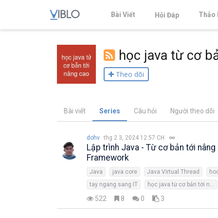
Bài Viết
Thảo 
Hỏi Đáp
học java từ cơ b
Theo dõi
Bài viết
Series
Câu hỏi
Người theo dõi
dohv
thg 2 3, 2024 12:57 CH
Lập trình Java - Từ cơ bản tới nâng
Framework
Java
java core
Java Virtual Thread
hoc
tay ngang sang IT
học java từ cơ bản tới nâng cao
522
8
0
3