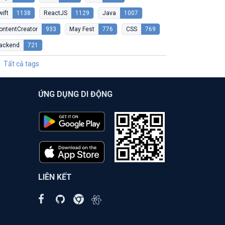
wift
1138
ReactJS
1129
Java
1007
ontentCreator
933
May Fest
776
CSS
769
ackend
721
Tất cả tags
ỨNG DỤNG DI ĐỘNG
LIÊN KẾT