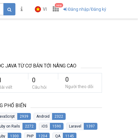
new
VI
Đăng nhập/Đăng ký
C JAVA TỪ CƠ BẢN TỚI NÂNG CAO
0
1
0
Người theo dõi
Bài viết
Câu hỏi
G PHỔ BIẾN
avaScript
2939
Android
2322
uby on Rails
2272
iOS
1590
Laravel
1397
uby
1300
PHP
1204
QA
1145