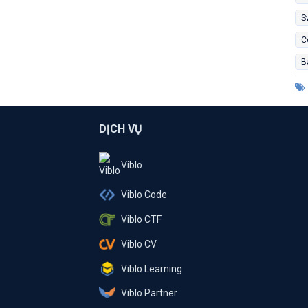
S
C
B
DỊCH VỤ
Viblo
Viblo Code
Viblo CTF
Viblo CV
Viblo Learning
Viblo Partner