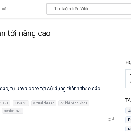
Luận
ản tới nâng cao
HỌ
 cao, từ Java core tới sử dụng thành thạo các
TA
 java
Java 21
virtual thread
cơ khí bách khoa
J
senior java
4
R
R