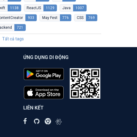
wift
1138
ReactJS
1129
Java
1007
ontentCreator
933
May Fest
776
CSS
769
ackend
721
Tất cả tags
ỨNG DỤNG DI ĐỘNG
LIÊN KẾT