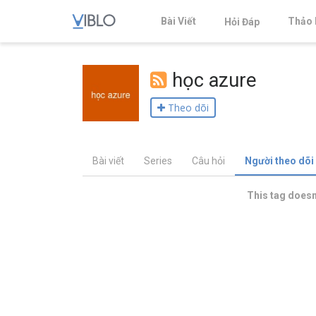
Bài Viết
Thảo 
Hỏi Đáp
học azure
Theo dõi
Bài viết
Series
Câu hỏi
Người theo dõi
This tag doesn'