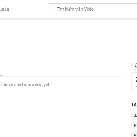
Luận
HỌ
t have any followers, yet.
TA
J
R
R