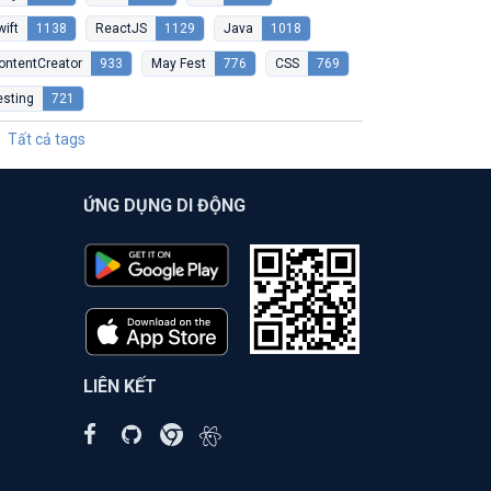
wift
1138
ReactJS
1129
Java
1018
ontentCreator
933
May Fest
776
CSS
769
esting
721
Tất cả tags
ỨNG DỤNG DI ĐỘNG
LIÊN KẾT