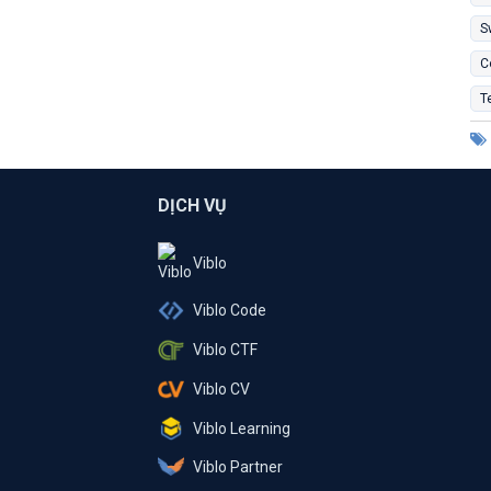
S
C
T
DỊCH VỤ
Viblo
Viblo Code
Viblo CTF
Viblo CV
Viblo Learning
Viblo Partner