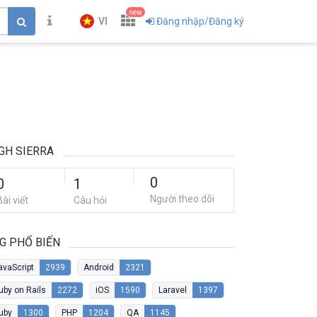
new
VI
Đăng nhập/Đăng ký
GH SIERRA
0
0
1
Người theo dõi
Bài viết
Câu hỏi
G PHỔ BIẾN
avaScript
2939
Android
2321
uby on Rails
2272
iOS
1590
Laravel
1397
uby
1300
PHP
1204
QA
1145