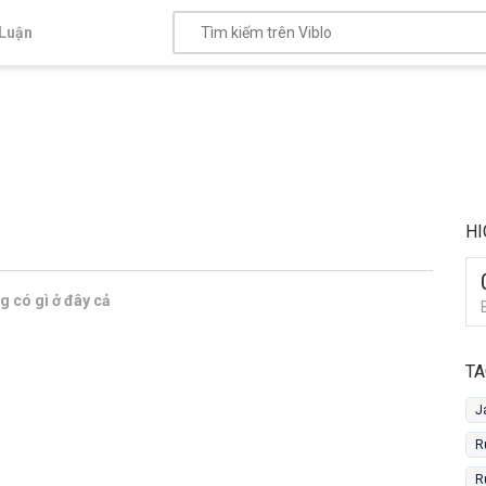
Luận
HI
 có gì ở đây cả
TA
J
R
R