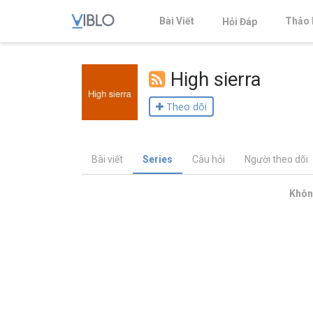
Bài Viết
Thảo 
Hỏi Đáp
High sierra
Theo dõi
Bài viết
Series
Câu hỏi
Người theo dõi
Không