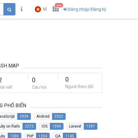
new
VI
Đăng nhập/Đăng ký
ASH MAP
0
2
0
Người theo dõi
Bài viết
Câu hỏi
G PHỔ BIẾN
avaScript
2939
Android
2322
uby on Rails
2272
iOS
1590
Laravel
1397
uby
1300
PHP
1204
QA
1145