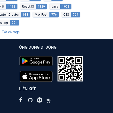
wift
1138
ReactJS
1129
Java
1008
ontentCreator
933
May Fest
776
CSS
769
esting
721
Tất cả tags
ỨNG DỤNG DI ĐỘNG
LIÊN KẾT