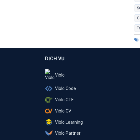
S
C
T
DỊCH VỤ
Viblo
Viblo Code
Viblo CTF
Viblo CV
Viblo Learning
Viblo Partner