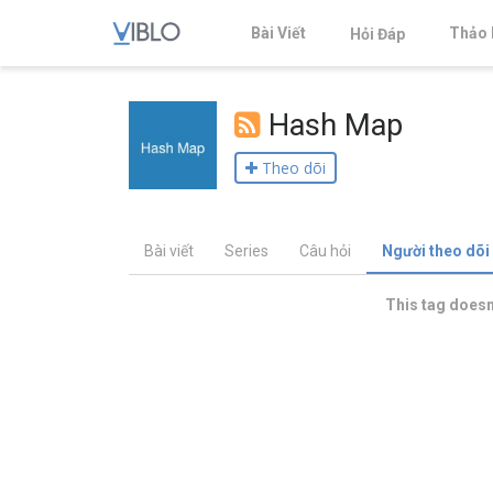
Bài Viết
Thảo 
Hỏi Đáp
Hash Map
Theo dõi
Bài viết
Series
Câu hỏi
Người theo dõi
This tag doesn'