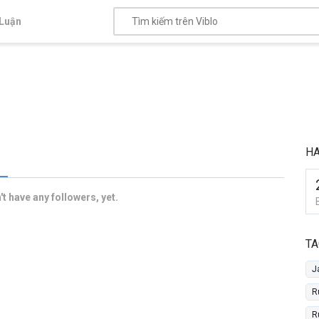
Luận
H
t have any followers, yet.
TA
J
R
R