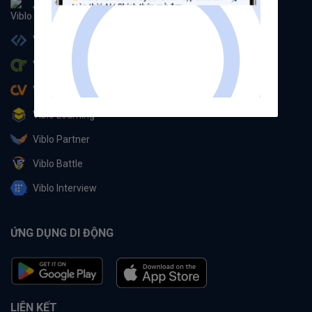
Viblo
Viblo Code
Viblo CTF
Viblo CV
Viblo Learning
Viblo Partner
Viblo Battle
Viblo Interview
ỨNG DỤNG DI ĐỘNG
LIÊN KẾT