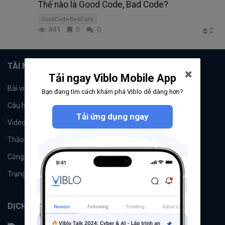
Thế nào là Good Code, Bad Code?
GoodCode-BadCode
841
0
0
2
TÀI NGUYÊN
Tải ngay Viblo Mobile App
Bài viết
Tổ chức
Bạn đang tìm cách khám phá Viblo dễ dàng hơn?
Câu hỏi
Tags
Tải ứng dụng ngay
Videos
Tác giả
Thảo luận
Đề xuất hệ thống
Công cụ
Machine Learning
Trạng thái hệ thống
DỊCH VỤ