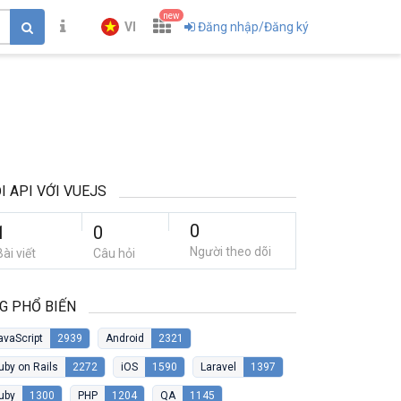
new
VI
Đăng nhập/Đăng ký
I API VỚI VUEJS
0
1
0
Người theo dõi
Bài viết
Câu hỏi
G PHỔ BIẾN
avaScript
2939
Android
2321
uby on Rails
2272
iOS
1590
Laravel
1397
uby
1300
PHP
1204
QA
1145