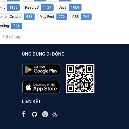
wift
1138
ReactJS
1129
Java
1008
ontentCreator
933
May Fest
776
CSS
769
esting
721
Tất cả tags
ỨNG DỤNG DI ĐỘNG
LIÊN KẾT