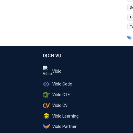
S
C
T
DỊCH VỤ
Viblo
Viblo Code
Viblo CTF
Viblo CV
Viblo Learning
Viblo Partner