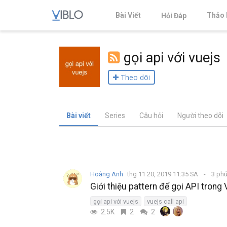
Bài Viết
Thảo 
Hỏi Đáp
gọi api với vuejs
Theo dõi
Bài viết
Series
Câu hỏi
Người theo dõi
Hoàng Anh
thg 11 20, 2019 11:35 SA
3 phú
Giới thiệu pattern để gọi API trong
gọi api với vuejs
vuejs call api
2.5K
2
2