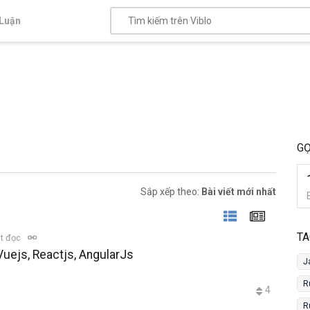
Luận
GỌ
Sắp xếp theo:
Bài viết mới nhất
TA
t đọc
 Vuejs, Reactjs, AngularJs
J
R
4
R