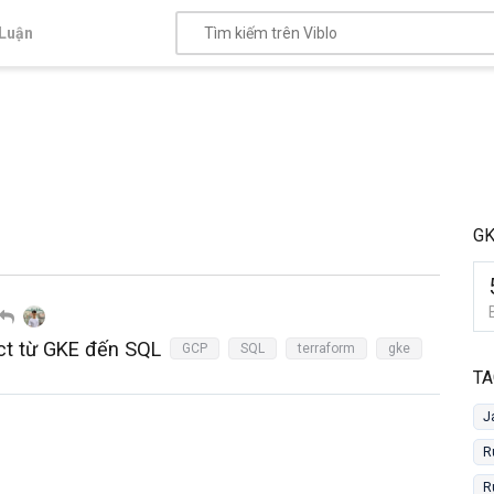
Luận
G
ct từ GKE đến SQL
GCP
SQL
terraform
gke
TA
J
R
R