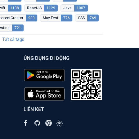
wift
1138
ReactJS
1129
Java
1007
ontentCreator
933
May Fest
776
CSS
769
esting
721
Tất cả tags
ỨNG DỤNG DI ĐỘNG
LIÊN KẾT