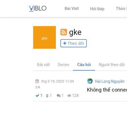
Bài Viết
Thảo 
Hỏi Đáp
gke
Theo dõi
Bài viết
Series
Câu hỏi
Người theo dõi
thg 6 19, 2023 11:04
Hải Long Nguyễn
SA
Không thể conne
1
1
1
124