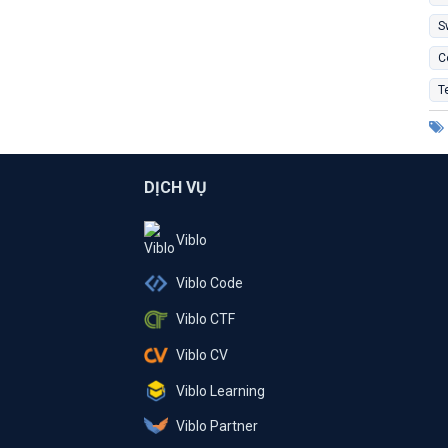
S
C
T
DỊCH VỤ
Viblo
Viblo Code
Viblo CTF
Viblo CV
Viblo Learning
Viblo Partner