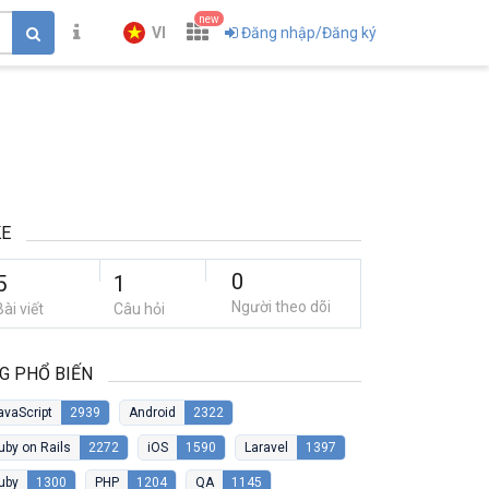
new
VI
Đăng nhập/Đăng ký
KE
0
5
1
Người theo dõi
Bài viết
Câu hỏi
G PHỔ BIẾN
avaScript
2939
Android
2322
uby on Rails
2272
iOS
1590
Laravel
1397
uby
1300
PHP
1204
QA
1145