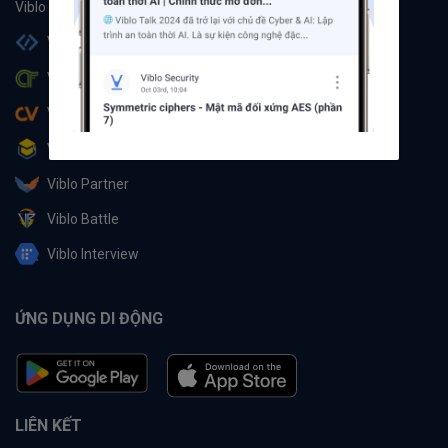
Viblo Code
Viblo CTF
Viblo CV
Viblo Learning
Viblo Partner
Viblo Battle
Viblo Interview
ỨNG DỤNG DI ĐỘNG
LIÊN KẾT