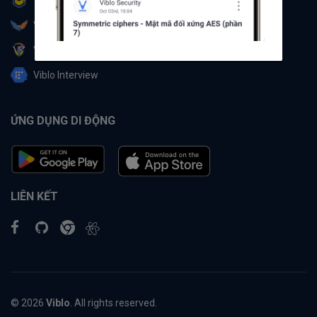
Viblo Learning
Viblo Partner
Viblo Battle
Viblo Interview
ỨNG DỤNG DI ĐỘNG
LIÊN KẾT
© 2026
Viblo
. All rights reserved.