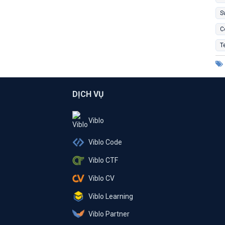
S
C
T
DỊCH VỤ
Viblo
Viblo Code
Viblo CTF
Viblo CV
Viblo Learning
Viblo Partner