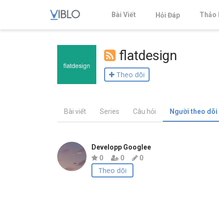
Bài Viết
Thảo 
Hỏi Đáp
flatdesign
Theo dõi
Bài viết
Series
Câu hỏi
Người theo dõi
Developp Googlee
0
0
0
Theo dõi