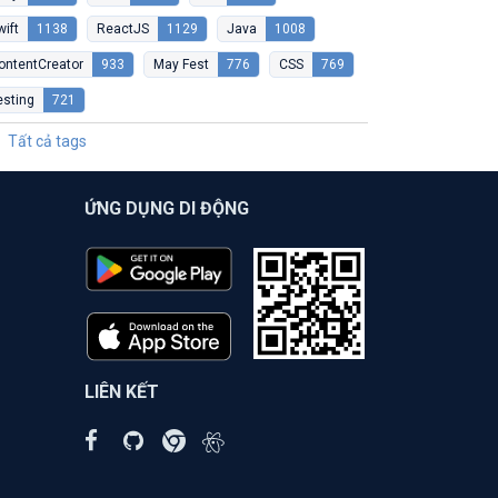
wift
1138
ReactJS
1129
Java
1008
ontentCreator
933
May Fest
776
CSS
769
esting
721
Tất cả tags
ỨNG DỤNG DI ĐỘNG
LIÊN KẾT