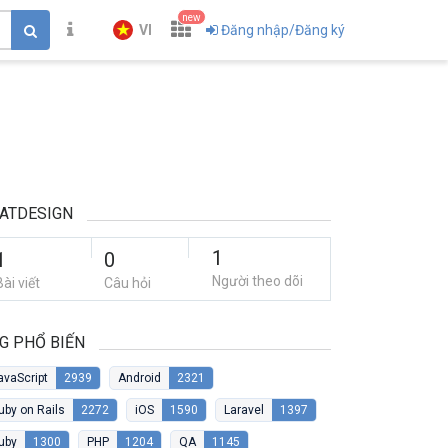
new
VI
Đăng nhập/Đăng ký
ATDESIGN
1
1
0
Người theo dõi
Bài viết
Câu hỏi
G PHỔ BIẾN
avaScript
2939
Android
2321
uby on Rails
2272
iOS
1590
Laravel
1397
uby
1300
PHP
1204
QA
1145