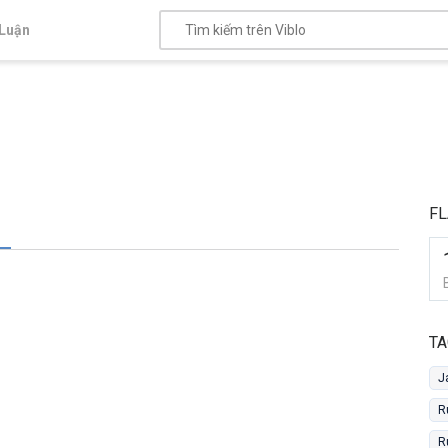
Luận
FL
TA
J
R
R