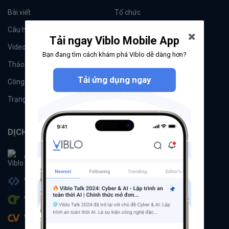
Bài viết
Tổ chức
Câu hỏi
Tags
Tải ngay Viblo Mobile App
Videos
Tác giả
Bạn đang tìm cách khám phá Viblo dễ dàng hơn?
Thảo luận
Đề xuất hệ thống
Tải ứng dụng ngay
Công cụ
Machine Learning
Trạng thái hệ thống
DỊCH VỤ
Viblo
Viblo Code
Viblo CTF
Viblo CV