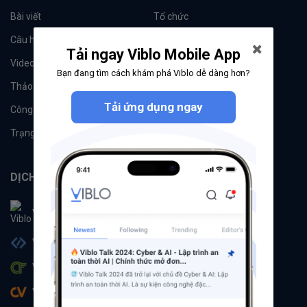
Bài viết
Tổ chức
Câu hỏi
Tags
Tải ngay Viblo Mobile App
Videos
Tác giả
Bạn đang tìm cách khám phá Viblo dễ dàng hơn?
Thảo luận
Đề xuất hệ thống
Tải ứng dụng ngay
Công cụ
Machine Learning
Trạng thái hệ thống
DỊCH VỤ
Viblo
Viblo Code
Viblo CTF
Viblo CV