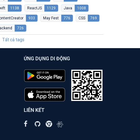
wift
1138
ReactJS
1129
Java
1008
ontentCreator
933
May Fest
776
CSS
769
ackend
726
Tất cả tags
ỨNG DỤNG DI ĐỘNG
LIÊN KẾT