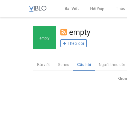
Bài Viết
Thảo 
Hỏi Đáp
empty
Theo dõi
Bài viết
Series
Câu hỏi
Người theo dõi
Không