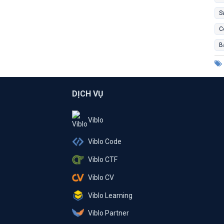
S
C
B
DỊCH VỤ
Viblo
Viblo Code
Viblo CTF
Viblo CV
Viblo Learning
Viblo Partner