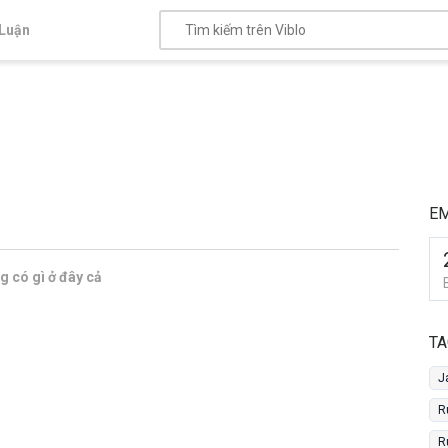
Luận
E
 có gì ở đây cả
TA
J
R
R