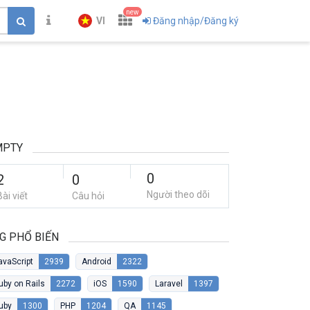
new
VI
Đăng nhập/Đăng ký
MPTY
0
2
0
Người theo dõi
Bài viết
Câu hỏi
G PHỔ BIẾN
avaScript
2939
Android
2322
uby on Rails
2272
iOS
1590
Laravel
1397
uby
1300
PHP
1204
QA
1145