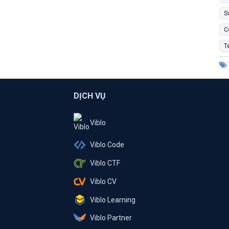
S
C
T
DỊCH VỤ
Viblo
Viblo Code
Viblo CTF
Viblo CV
Viblo Learning
Viblo Partner