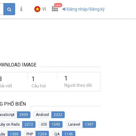
new
VI
Đăng nhập/Đăng ký
OWNLOAD IMAGE
1
3
1
Người theo dõi
Bài viết
Câu hỏi
G PHỔ BIẾN
avaScript
2939
Android
2322
uby on Rails
2272
iOS
1590
Laravel
1397
uby
1300
PHP
1204
QA
1145