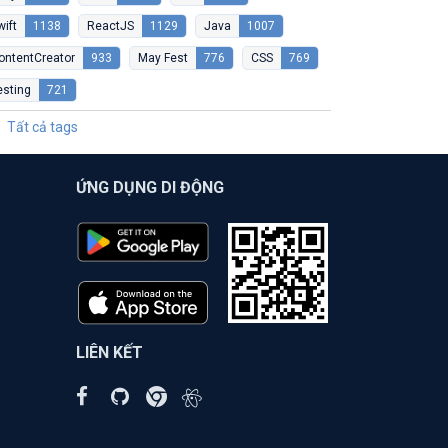
wift
1138
ReactJS
1129
Java
1007
ontentCreator
933
May Fest
776
CSS
769
esting
721
Tất cả tags
ỨNG DỤNG DI ĐỘNG
LIÊN KẾT