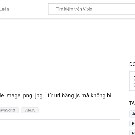
Luận
D
e image .png .jpg... từ url bằng js mà không bị
TA
avaScript
VueJS
J
R
R