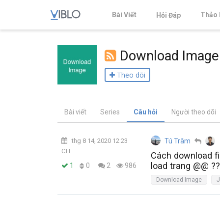
Bài Viết
Thảo 
Hỏi Đáp
Download Image
Theo dõi
Bài viết
Series
Câu hỏi
Người theo dõi
thg 8 14, 2020 12:23
Tú Trâm
CH
Cách download fil
load trang @@ ??
0
1
2
986
Download Image
J