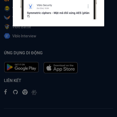
Viblo Learning
Viblo Partner
Viblo Battle
Viblo Interview
ỨNG DỤNG DI ĐỘNG
LIÊN KẾT