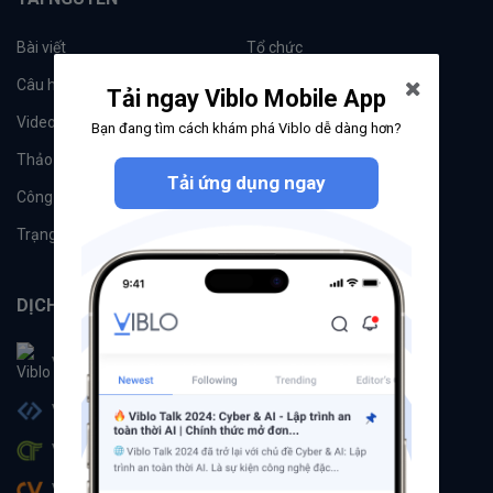
Bài viết
Tổ chức
Câu hỏi
Tags
Tải ngay Viblo Mobile App
Videos
Tác giả
Bạn đang tìm cách khám phá Viblo dễ dàng hơn?
Thảo luận
Đề xuất hệ thống
Tải ứng dụng ngay
Công cụ
Machine Learning
Trạng thái hệ thống
DỊCH VỤ
Viblo
Viblo Code
Viblo CTF
Viblo CV