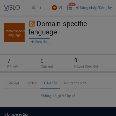
new
VI
Đăng nhập/Đăng ký
Domain-specific
language
Theo dõi
0
7
0
Người theo dõi
Bài viết
Câu hỏi
Bài viết
Series
Câu hỏi
Người theo dõi
Không có gì ở đây cả
TÀI NGUYÊN