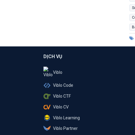
S
C
B
DỊCH VỤ
Viblo
Viblo Code
Viblo CTF
Viblo CV
Viblo Learning
Viblo Partner