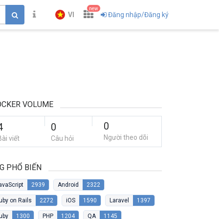
new
VI
Đăng nhập/Đăng ký
OCKER VOLUME
0
4
0
Người theo dõi
Bài viết
Câu hỏi
G PHỔ BIẾN
avaScript
2939
Android
2322
uby on Rails
2272
iOS
1590
Laravel
1397
uby
1300
PHP
1204
QA
1145