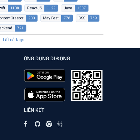
wift
1138
ReactJS
1129
Java
1007
ontentCreator
933
May Fest
776
CSS
769
ackend
721
Tất cả tags
ỨNG DỤNG DI ĐỘNG
LIÊN KẾT