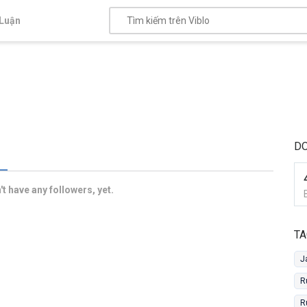
Luận
D
t have any followers, yet.
TA
J
R
R