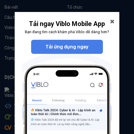
Bài viết
Tổ chức
Câu hỏi
Tags
Tải ngay Viblo Mobile App
Videos
Tác giả
Bạn đang tìm cách khám phá Viblo dễ dàng hơn?
Thảo luận
Đề xuất hệ thống
Tải ứng dụng ngay
Công cụ
Machine Learning
Trạng thái hệ thống
DỊCH VỤ
Viblo
Viblo Code
Viblo CTF
Viblo CV