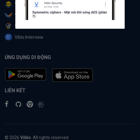
Viblo Learning
Viblo Partner
Viblo Battle
Viblo Interview
ỨNG DỤNG DI ĐỘNG
LIÊN KẾT
© 2026
Viblo
. All rights reserved.