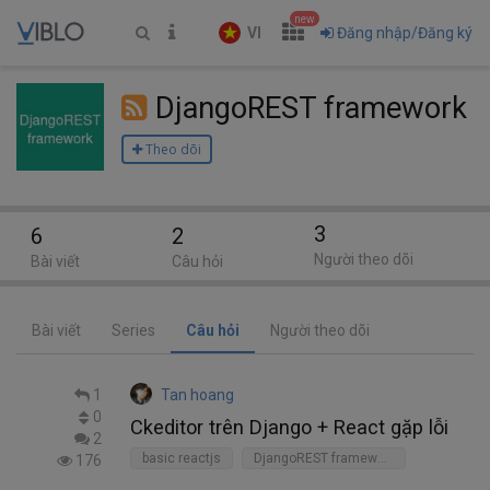
new
VI
Đăng nhập/Đăng ký
DjangoREST framework
Theo dõi
3
6
2
Người theo dõi
Bài viết
Câu hỏi
Bài viết
Series
Câu hỏi
Người theo dõi
1
Tan hoang
0
Ckeditor trên Django + React gặp lỗi
2
basic reactjs
DjangoREST framework
176