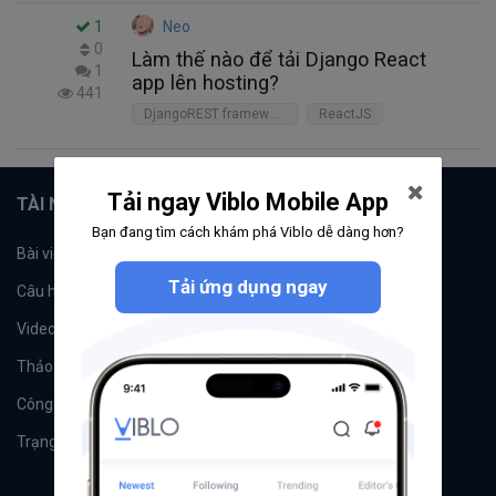
1
Neo
0
Làm thế nào để tải Django React
1
app lên hosting?
441
DjangoREST framework
ReactJS
Tải ngay Viblo Mobile App
TÀI NGUYÊN
Bạn đang tìm cách khám phá Viblo dễ dàng hơn?
Bài viết
Tổ chức
Tải ứng dụng ngay
Câu hỏi
Tags
Videos
Tác giả
Thảo luận
Đề xuất hệ thống
Công cụ
Machine Learning
Trạng thái hệ thống