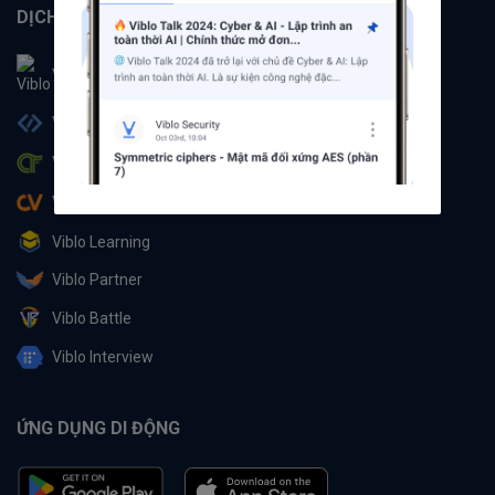
DỊCH VỤ
Viblo
Viblo Code
Viblo CTF
Viblo CV
Viblo Learning
Viblo Partner
Viblo Battle
Viblo Interview
ỨNG DỤNG DI ĐỘNG