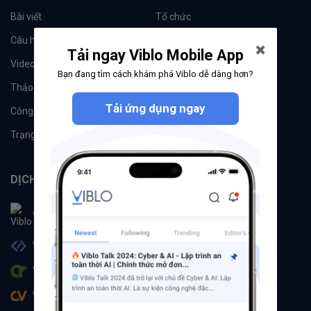
Bài viết
Tổ chức
Câu hỏi
Tags
Tải ngay Viblo Mobile App
Videos
Tác giả
Bạn đang tìm cách khám phá Viblo dễ dàng hơn?
Thảo luận
Đề xuất hệ thống
Tải ứng dụng ngay
Công cụ
Machine Learning
Trạng thái hệ thống
DỊCH VỤ
Viblo
Viblo Code
Viblo CTF
Viblo CV