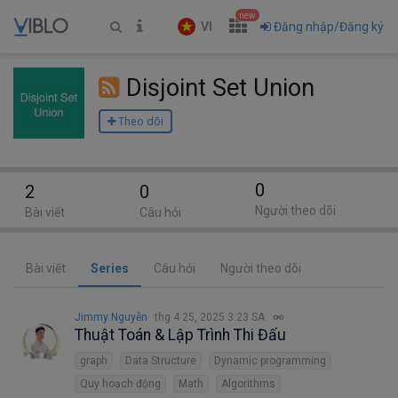
new
VI
Đăng nhập/Đăng ký
Disjoint Set Union
Theo dõi
0
2
0
Người theo dõi
Bài viết
Câu hỏi
Bài viết
Series
Câu hỏi
Người theo dõi
Jimmy Nguyễn
thg 4 25, 2025 3:23 SA
Thuật Toán & Lập Trình Thi Đấu
graph
Data Structure
Dynamic programming
Quy hoạch động
Math
Algorithms