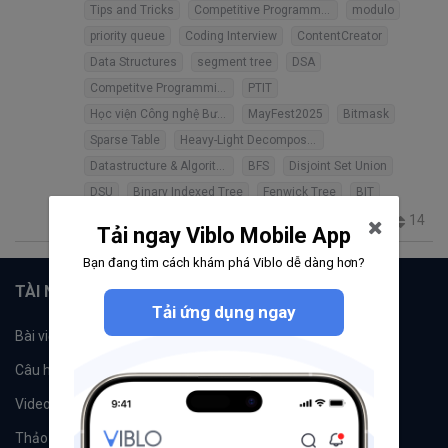
Tips and Tricks
Competitive Programming
modulo
priority queue
Coding Interview
ContentCreator
Data Structures
segment tree
DSA
Competitve Programming
PTIT
Học viện Công nghệ Bưu chính Viễn thông - PTIT Hà Nội
MayFest2025
Bitmask
Sparse Table
Heavy-Light Decomposition
Datastructure & Algorithms
BFS
Disjoint Set Union
DSU
Binary Indexed Tree
Fenwick Tree
BIT
14
602
21
4
23
Tải ngay Viblo Mobile App
Bạn đang tìm cách khám phá Viblo dễ dàng hơn?
TÀI NGUYÊN
Tải ứng dụng ngay
Bài viết
Tổ chức
Câu hỏi
Tags
Videos
Tác giả
Thảo luận
Đề xuất hệ thống