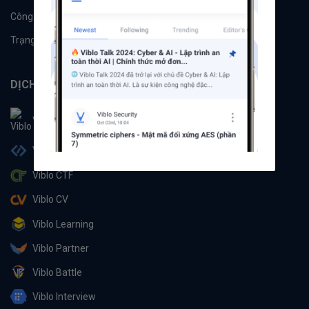
Công cụ
Machine Learning
Trạng thái hệ thống
DỊCH VỤ
Viblo
Viblo Code
Viblo CTF
Viblo CV
Viblo Learning
Viblo Partner
Viblo Battle
Viblo Interview