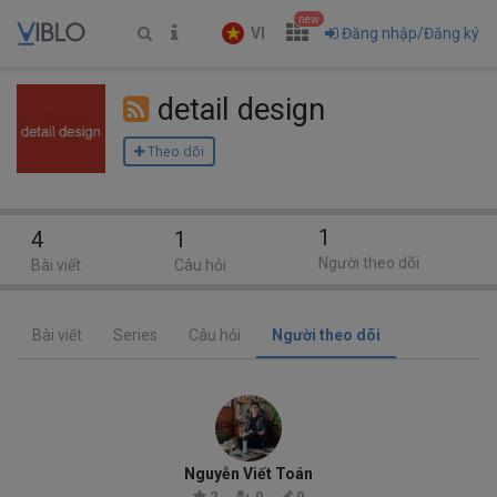
new
VI
Đăng nhập/Đăng ký
detail design
Theo dõi
1
4
1
Người theo dõi
Bài viết
Câu hỏi
Bài viết
Series
Câu hỏi
Người theo dõi
Nguyễn Viết Toán
2
0
0