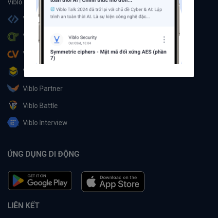
Viblo Code
Viblo CTF
Viblo CV
Viblo Learning
Viblo Partner
Viblo Battle
Viblo Interview
ỨNG DỤNG DI ĐỘNG
LIÊN KẾT