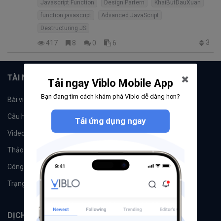
Javascript Function
Design Partern
KhaiButDauXuan
function javascript
Advanced JavaScript
Destructuring JS
3
417
8
0
6
TÀI NGUYÊN
Tải ngay Viblo Mobile App
Bạn đang tìm cách khám phá Viblo dễ dàng hơn?
Bài viết
Tổ chức
Câu hỏi
Tags
Tải ứng dụng ngay
Videos
Tác giả
Thảo luận
Đề xuất hệ thống
Công cụ
Machine Learning
Trạng thái hệ thống
DỊCH VỤ