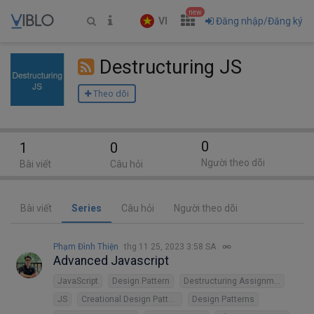
new
VI
Đăng nhập/Đăng ký
Destructuring JS
Theo dõi
0
1
0
Người theo dõi
Bài viết
Câu hỏi
Bài viết
Series
Câu hỏi
Người theo dõi
Phạm Đình Thiện
thg 11 25, 2023 3:58 SA
Advanced Javascript
JavaScript
Design Pattern
Destructuring Assignment
JS
Creational Design Pattern
Design Patterns