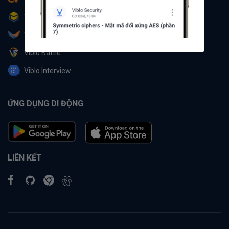
Viblo Learning
Viblo Partner
Viblo Battle
Viblo Interview
ỨNG DỤNG DI ĐỘNG
LIÊN KẾT