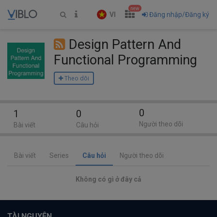
new
VI
Đăng nhập/Đăng ký
Design Pattern And
Functional Programming
Theo dõi
0
1
0
Người theo dõi
Bài viết
Câu hỏi
Bài viết
Series
Câu hỏi
Người theo dõi
Không có gì ở đây cả
TÀI NGUYÊN