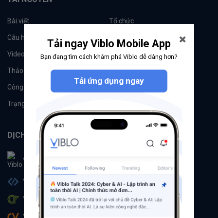
Bài viết
Tổ chức
Câu hỏi
Tags
Tải ngay Viblo Mobile App
Videos
Tác giả
Bạn đang tìm cách khám phá Viblo dễ dàng hơn?
Thảo luận
Đề xuất hệ thống
Tải ứng dụng ngay
Công cụ
Machine Learning
Trạng thái hệ thống
DỊCH VỤ
Viblo
Viblo Code
Viblo CTF
Viblo CV