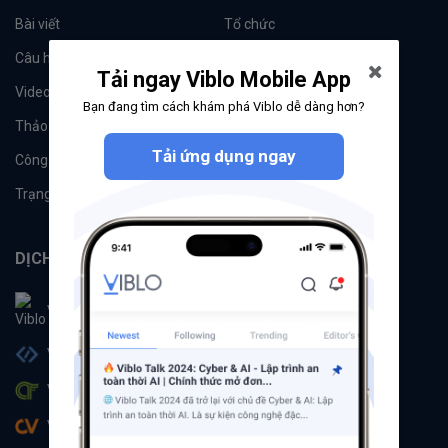
Bài viết
Tổ chức
Câu hỏi
Tags
Tải ngay Viblo Mobile App
Videos
Tác giả
Bạn đang tìm cách khám phá Viblo dễ dàng hơn?
Thảo luận
Đề xuất hệ thống
Tải ứng dụng ngay
Công cụ
Machine Learning
Trạng thái hệ thống
DỊCH VỤ
Viblo
Viblo Code
Viblo CTF
Viblo CV