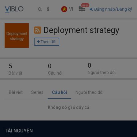
new
VI
Đăng nhập/Đăng ký
Deployment strategy
Theo dõi
0
5
0
Người theo dõi
Bài viết
Câu hỏi
Bài viết
Series
Câu hỏi
Người theo dõi
Không có gì ở đây cả
TÀI NGUYÊN