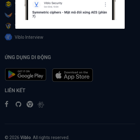
Viblo Learning
Viblo Partner
Viblo Battle
Viblo Interview
ỨNG DỤNG DI ĐỘNG
LIÊN KẾT
© 2026
Viblo
. All rights reserved.