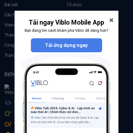
Bài viết
Tổ chức
Câu hỏi
Tags
Tải ngay Viblo Mobile App
Videos
Tác giả
Bạn đang tìm cách khám phá Viblo dễ dàng hơn?
Thảo luận
Đề xuất hệ thống
Tải ứng dụng ngay
Công cụ
Machine Learning
Trạng thái hệ thống
DỊCH VỤ
Viblo
Viblo Code
Viblo CTF
Viblo CV