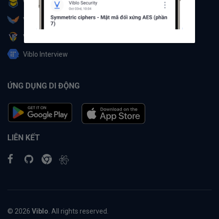
Viblo Learning
Viblo Partner
Viblo Battle
Viblo Interview
ỨNG DỤNG DI ĐỘNG
LIÊN KẾT
© 2026
Viblo
. All rights reserved.