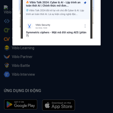
Viblo
Viblo Code
Viblo CTF
Viblo CV
Viblo Learning
Viblo Partner
Viblo Battle
Viblo Interview
ỨNG DỤNG DI ĐỘNG