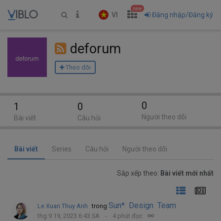
new
VI
Đăng nhập/Đăng ký
deforum
Theo dõi
0
1
0
Người theo dõi
Bài viết
Câu hỏi
Bài viết
Series
Câu hỏi
Người theo dõi
Sắp xếp theo:
Bài viết mới nhất
Sun* Design Team
Le Xuan Thuy Anh
trong
thg 9 19, 2023 6:43 SA
4 phút đọc