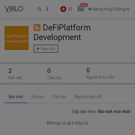
new
VI
Đăng nhập/Đăng ký
DeFiPlatform
Development
Theo dõi
0
2
0
Người theo dõi
Bài viết
Câu hỏi
Bài viết
Series
Câu hỏi
Người theo dõi
Sắp xếp theo:
Bài viết mới nhất
Không có gì ở đây cả