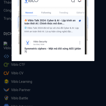
Thảo luận
Đề xuất hệ thống
Công cụ
Machine Learning
Trạng thái hệ thống
DỊCH VỤ
Viblo
Viblo Code
Viblo CTF
Viblo CV
Viblo Learning
Viblo Partner
Viblo Battle