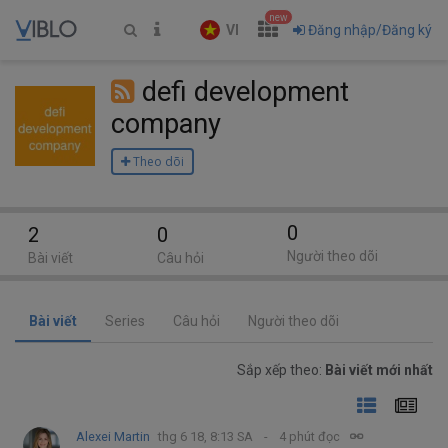
new
VI
Đăng nhập/Đăng ký
defi development
company
Theo dõi
0
2
0
Người theo dõi
Bài viết
Câu hỏi
Bài viết
Series
Câu hỏi
Người theo dõi
Sắp xếp theo:
Bài viết mới nhất
Alexei Martin
thg 6 18, 8:13 SA
4 phút đọc