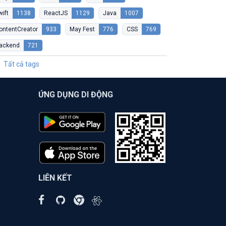
wift
1138
ReactJS
1129
Java
1007
ontentCreator
933
May Fest
776
CSS
769
ackend
721
Tất cả tags
ỨNG DỤNG DI ĐỘNG
LIÊN KẾT