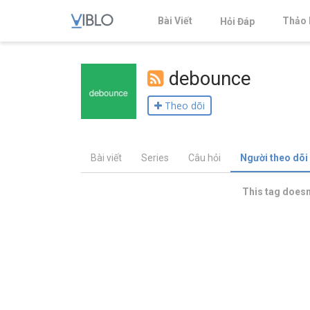
Bài Viết
Thảo 
Hỏi Đáp
debounce
Theo dõi
Bài viết
Series
Câu hỏi
Người theo dõi
This tag doesn'