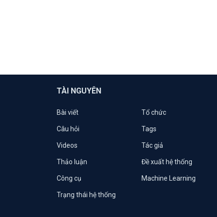
TÀI NGUYÊN
Bài viết
Tổ chức
Câu hỏi
Tags
Videos
Tác giả
Thảo luận
Đề xuất hệ thống
Công cụ
Machine Learning
Trạng thái hệ thống