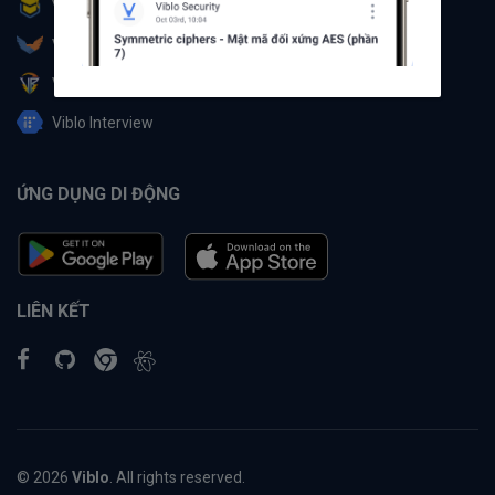
Viblo Learning
Viblo Partner
Viblo Battle
Viblo Interview
ỨNG DỤNG DI ĐỘNG
LIÊN KẾT
© 2026
Viblo
. All rights reserved.