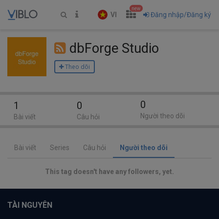
new
VI
Đăng nhập/Đăng ký
dbForge Studio
Theo dõi
0
1
0
Người theo dõi
Bài viết
Câu hỏi
Bài viết
Series
Câu hỏi
Người theo dõi
This tag doesn't have any followers, yet.
TÀI NGUYÊN