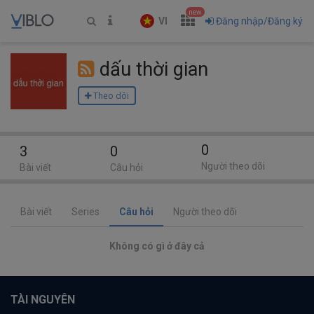
new
VI
Đăng nhập/Đăng ký
dấu thời gian
Theo dõi
0
3
0
Người theo dõi
Bài viết
Câu hỏi
Bài viết
Series
Câu hỏi
Người theo dõi
Không có gì ở đây cả
TÀI NGUYÊN