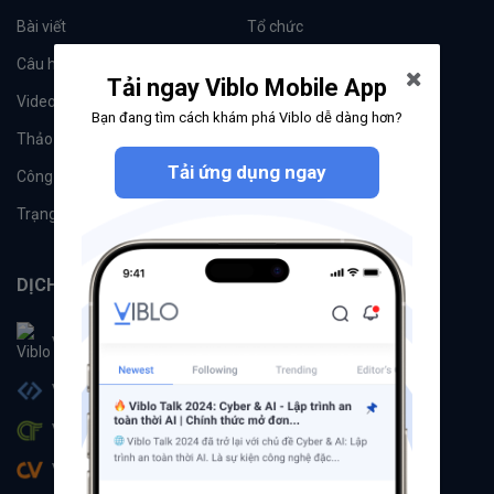
Bài viết
Tổ chức
Câu hỏi
Tags
Tải ngay Viblo Mobile App
Videos
Tác giả
Bạn đang tìm cách khám phá Viblo dễ dàng hơn?
Thảo luận
Đề xuất hệ thống
Tải ứng dụng ngay
Công cụ
Machine Learning
Trạng thái hệ thống
DỊCH VỤ
Viblo
Viblo Code
Viblo CTF
Viblo CV