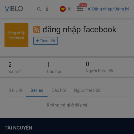
new
VI
Đăng nhập/Đăng ký
đăng nhập facebook
Theo dõi
0
2
1
Người theo dõi
Bài viết
Câu hỏi
Bài viết
Series
Câu hỏi
Người theo dõi
Không có gì ở đây cả
TÀI NGUYÊN