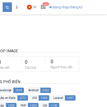
new
VI
Đăng nhập/Đăng ký
OP IMAGE
0
1
0
Người theo dõi
Bài viết
Câu hỏi
G PHỔ BIẾN
avaScript
2939
Android
2322
uby on Rails
2272
iOS
1590
Laravel
1397
uby
1300
PHP
1204
QA
1145