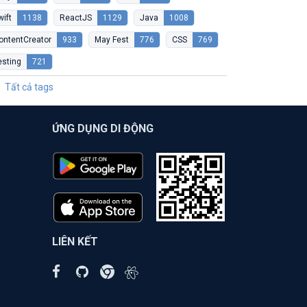
wift
1138
ReactJS
1129
Java
1008
ontentCreator
933
May Fest
776
CSS
769
esting
721
Tất cả tags
ỨNG DỤNG DI ĐỘNG
LIÊN KẾT