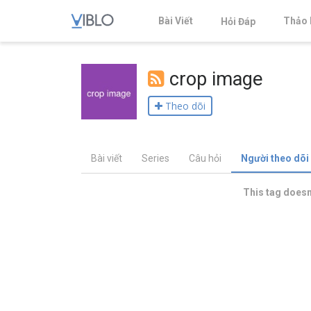
Bài Viết
Thảo 
Hỏi Đáp
crop image
Theo dõi
Bài viết
Series
Câu hỏi
Người theo dõi
This tag doesn'