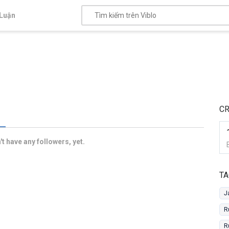
Luận
CR
t have any followers, yet.
TA
J
R
R