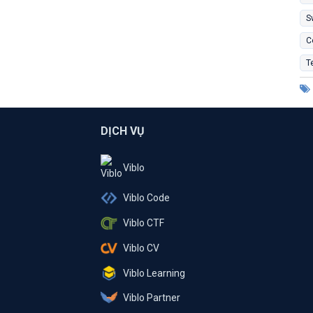
S
C
T
DỊCH VỤ
Viblo
Viblo Code
Viblo CTF
Viblo CV
Viblo Learning
Viblo Partner